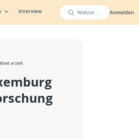
n
Interview
Anmelden
heit erzielt
uxemburg
forschung