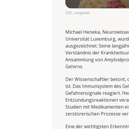
CDC, Unsplash
Michael Heneka, Neurowissen
Universität Luxemburg, wurd
ausgezeichnet. Seine langjäh
Verständnis der Krankheitsu
Ansammlung von Amyloidprot
Gehirns.
Der Wissenschaftler betont, 
ist. Das Immunsystem des Gehi
Gefahrensignale reagiert. Hen
Entzündungsreaktionen verant
Studien mit Medikamenten ein
zerstörerischen Prozesse ve
Eine der wichtigsten Erkenntni