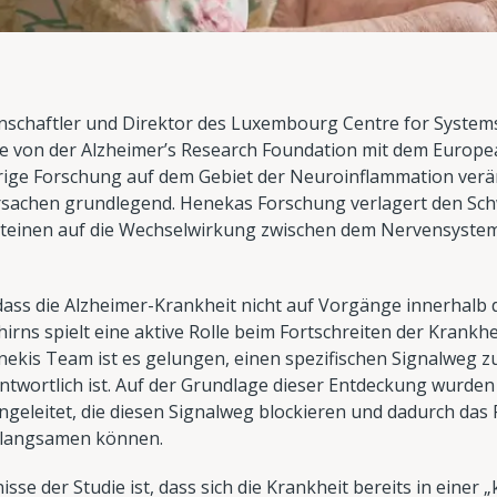
schaftler und Direktor des Luxembourg Centre for Systems
e von der Alzheimer’s Research Foundation mit dem Europe
rige Forschung auf dem Gebiet der Neuroinflammation verän
rsachen grundlegend. Henekas Forschung verlagert den Sc
einen auf die Wechselwirkung zwischen dem Nervensystem
dass die Alzheimer-Krankheit nicht auf Vorgänge innerhalb
rns spielt eine aktive Rolle beim Fortschreiten der Krankhe
ekis Team ist es gelungen, einen spezifischen Signalweg zu i
wortlich ist. Auf der Grundlage dieser Entdeckung wurden b
geleitet, die diesen Signalweg blockieren und dadurch das 
rlangsamen können.
sse der Studie ist, dass sich die Krankheit bereits in einer „k