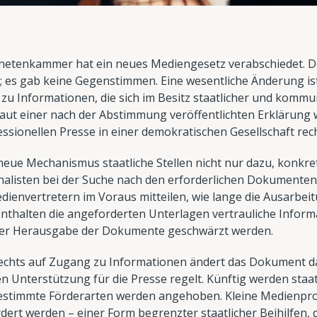
netenkammer hat ein neues Mediengesetz verabschiedet. D
; es gab keine Gegenstimmen. Eine wesentliche Änderung is
g zu Informationen, die sich im Besitz staatlicher und komm
Laut einer nach der Abstimmung veröffentlichten Erklärung w
ssionellen Presse in einer demokratischen Gesellschaft rec
er neue Mechanismus staatliche Stellen nicht nur dazu, konk
alisten bei der Suche nach den erforderlichen Dokumenten 
envertretern im Voraus mitteilen, wie lange die Ausarbei
 Enthalten die angeforderten Unterlagen vertrauliche Inform
 der Herausgabe der Dokumente geschwärzt werden.
chts auf Zugang zu Informationen ändert das Dokument da
en Unterstützung für die Presse regelt. Künftig werden staat
bestimmte Förderarten werden angehoben. Kleine Medienpr
ert werden – einer Form begrenzter staatlicher Beihilfen,