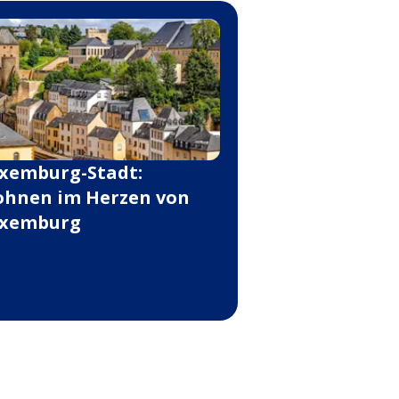
xemburg-Stadt:
hnen im Herzen von
xemburg