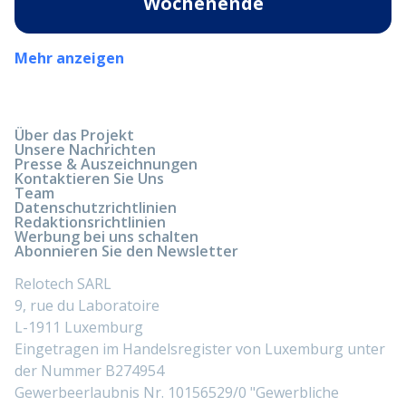
Wochenende
Mehr anzeigen
Über das Projekt
Unsere Nachrichten
Presse & Auszeichnungen
Kontaktieren Sie Uns
Team
Datenschutzrichtlinien
Redaktionsrichtlinien
Werbung bei uns schalten
Abonnieren Sie den Newsletter
Relotech SARL
9, rue du Laboratoire
L-1911 Luxemburg
Eingetragen im Handelsregister von Luxemburg unter
der Nummer B274954
Gewerbeerlaubnis Nr. 10156529/0 "Gewerbliche