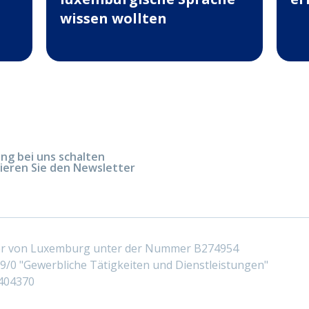
wissen wollten
g bei uns schalten
ieren Sie den Newsletter
ter von Luxemburg unter der Nummer B274954
/0 "Gewerbliche Tätigkeiten und Dienstleistungen"
404370