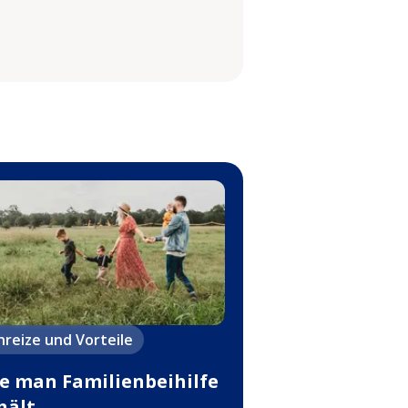
nreize und Vorteile
e man Familienbeihilfe
hält