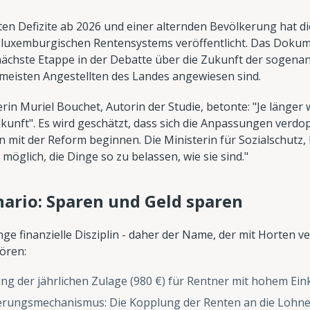
en Defizite ab 2026 und einer alternden Bevölkerung hat di
s luxemburgischen Rentensystems veröffentlicht. Das Dokum
 nächste Etappe in der Debatte über die Zukunft der sogenan
e meisten Angestellten des Landes angewiesen sind.
rin Muriel Bouchet, Autorin der Studie, betonte: "Je länger
ukunft". Es wird geschätzt, dass sich die Anpassungen verd
 mit der Reform beginnen. Die Ministerin für Sozialschutz,
t möglich, die Dinge so zu belassen, wie sie sind."
ario: Sparen und Geld sparen
ge finanzielle Disziplin - daher der Name, der mit Horten v
ören:
ng der jährlichen Zulage (980 €) für Rentner mit hohem E
erungsmechanismus: Die Kopplung der Renten an die Lohne