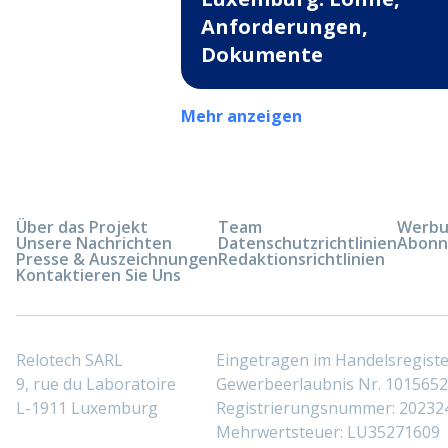
Anforderungen,
Dokumente
Mehr anzeigen
Über das Projekt
Team
Werbun
Unsere Nachrichten
Datenschutzrichtlinien
Abonn
Presse & Auszeichnungen
Redaktionsrichtlinien
Kontaktieren Sie Uns
Relotech SARL
Eingetragen im Handelsregis
9, rue du Laboratoire
Gewerbeerlaubnis Nr. 10156529
L-1911 Luxemburg
Registrierungsnummer: 20232
Mehrwertsteuer: LU35271609