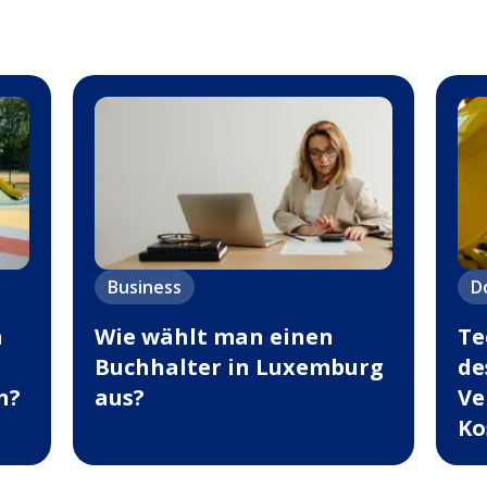
Business
D
n
Wie wählt man einen
Te
Buchhalter in Luxemburg
de
n?
aus?
Ve
Ko