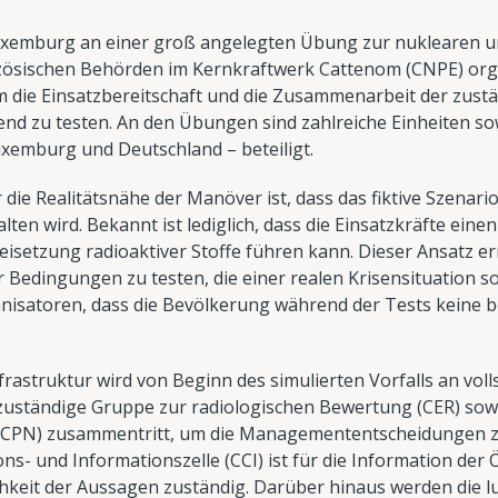
Luxemburg an einer groß angelegten Übung zur nuklearen und
nzösischen Behörden im Kernkraftwerk Cattenom (CNPE) org
 um die Einsatzbereitschaft und die Zusammenarbeit der zus
nd zu testen. An den Übungen sind zahlreiche Einheiten so
xemburg und Deutschland – beteiligt.
 die Realitätsnähe der Manöver ist, dass das fiktive Szenari
n wird. Bekannt ist lediglich, dass die Einsatzkräfte einen
eisetzung radioaktiver Stoffe führen kann. Dieser Ansatz er
Bedingungen zu testen, die einer realen Krisensituation 
ganisatoren, dass die Bevölkerung während der Tests kei
rastruktur wird von Beginn des simulierten Vorfalls an vollst
zuständige Gruppe zur radiologischen Bewertung (CER) sowie
HCPN) zusammentritt, um die Managemententscheidungen z
s- und Informationszelle (CCI) ist für die Information der Ö
ichkeit der Aussagen zuständig. Darüber hinaus werden die