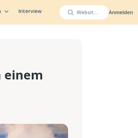
n
Interview
Anmelden
l
n einem