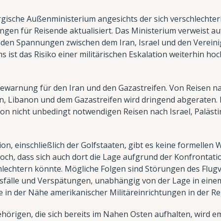
ische Außenministerium angesichts der sich verschlechter
en für Reisende aktualisiert. Das Ministerium verweist auf 
nden Spannungen zwischen dem Iran, Israel und den Vereini
 ist das Risiko einer militärischen Eskalation weiterhin hoc
Reisewarnung für den Iran und den Gazastreifen. Von Reisen na
en, Libanon und dem Gazastreifen wird dringend abgeraten.
n nicht unbedingt notwendigen Reisen nach Israel, Palästi
on, einschließlich der Golfstaaten, gibt es keine formelle
ch, dass sich auch dort die Lage aufgrund der Konfrontatio
hlechtern könnte. Mögliche Folgen sind Störungen des Flugv
fälle und Verspätungen, unabhängig von der Lage in eine
le in der Nähe amerikanischer Militäreinrichtungen in der R
rigen, die sich bereits im Nahen Osten aufhalten, wird e