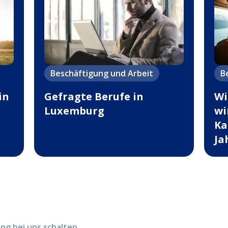
Beschäftigung und Arbeit
B
in
Gefragte Berufe in
Wi
Luxemburg
wi
Ka
Ja
g bei uns schalten