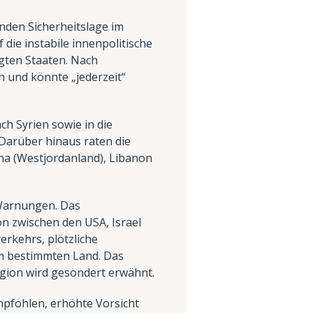
nden Sicherheitslage im
die instabile innenpolitische
gten Staaten. Nach
h und könnte „jederzeit“
ch Syrien sowie in die
 Darüber hinaus raten die
na (Westjordanland), Libanon
n Warnungen. Das
n zwischen den USA, Israel
erkehrs, plötzliche
m bestimmten Land. Das
egion wird gesondert erwähnt.
mpfohlen, erhöhte Vorsicht