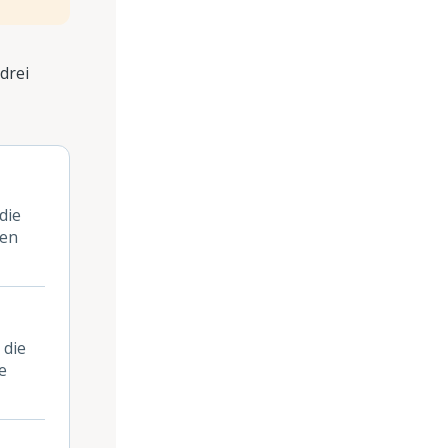
drei
die
gen
 die
e