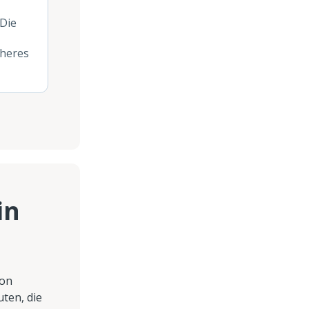
 Die
öheres
in
ion
uten, die