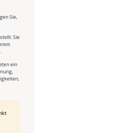
gen Sie,
ellt. Sie
Ihrem
.
eten ein
anung,
igkeiten,
nkt