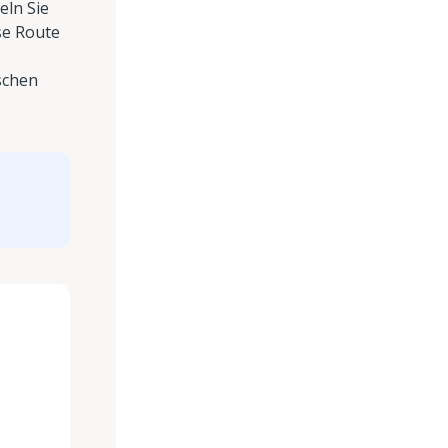
eln Sie
se Route
schen