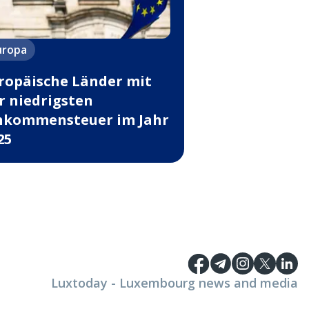
uropa
ropäische Länder mit
r niedrigsten
nkommensteuer im Jahr
25
Luxtoday - Luxembourg news and media