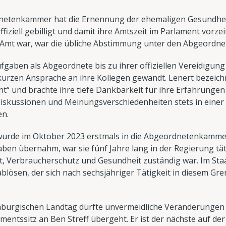
etenkammer hat die Ernennung der ehemaligen Gesundheit
fiziell gebilligt und damit ihre Amtszeit im Parlament vorze
s Amt war, war die übliche Abstimmung unter den Abgeordnet
Aufgaben als Abgeordnete bis zu ihrer offiziellen Vereidigu
r kurzen Ansprache an ihre Kollegen gewandt. Lenert bezeichn
“ und brachte ihre tiefe Dankbarkeit für ihre Erfahrungen
 Diskussionen und Meinungsverschiedenheiten stets in ein
en.
t, wurde im Oktober 2023 erstmals in die Abgeordnetenkamme
ben übernahm, war sie fünf Jahre lang in der Regierung tät
 Verbraucherschutz und Gesundheit zuständig war. Im Staat
lösen, der sich nach sechsjähriger Tätigkeit in diesem Gr
burgischen Landtag dürfte unvermeidliche Veränderungen mi
amentssitz an Ben Streff übergeht. Er ist der nächste auf der