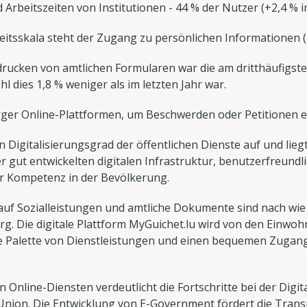
 Arbeitszeiten von Institutionen - 44 % der Nutzer (+2,4 % i
heitsskala steht der Zugang zu persönlichen Informationen (
rucken von amtlichen Formularen war die am dritthäufigs
l dies 1,8 % weniger als im letzten Jahr war.
ger Online-Plattformen, um Beschwerden oder Petitionen ein
igitalisierungsgrad der öffentlichen Dienste auf und liegt 
er gut entwickelten digitalen Infrastruktur, benutzerfreundl
r Kompetenz in der Bevölkerung.
uf Sozialleistungen und amtliche Dokumente sind nach wie 
g. Die digitale Plattform MyGuichet.lu wird von den Einwo
te Palette von Dienstleistungen und einen bequemen Zugan
nline-Diensten verdeutlicht die Fortschritte bei der Digita
Union. Die Entwicklung von E-Government fördert die Trans