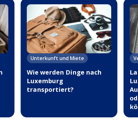
Unterkunft und Miete
V
n
Wie werden Dinge nach
La
Luxemburg
Lu
transportiert?
Au
od
kö