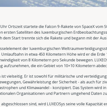
Uhr Ortszeit startete die Falcon 9-Rakete von SpaceX vom 
 den ersten Satelliten des luxemburgischen Erdbeobachtung
ch dem Start trennte sich die Rakete und begann mit der Au
hlüsselelement der luxemburgischen Weltraumverteidigungss
Umlaufbahn in etwa 450 Kilometern Höhe wird er die Erde
chwindigkeit von 8 Kilometern pro Sekunde bewegen. LUXEOSy
ag aufzunehmen, die ein Gebiet von 10×10 Kilometern abdec
st vielseitig. Er ist sowohl für militärische und verteidigun
gungen, Gewährleistung der Sicherheit - als auch für zivi
strophen und Klimawandel - konzipiert. Das System wird in 
tionalen Organisationen und Partnern umgehend Daten zur
 abgeschlossen sind, wird LUXEOSys seine volle Kapazität e