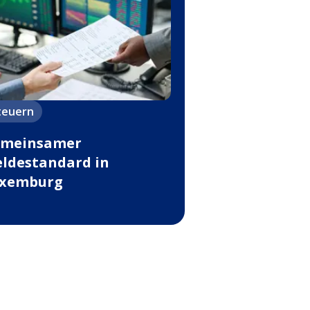
teuern
meinsamer
ldestandard in
xemburg