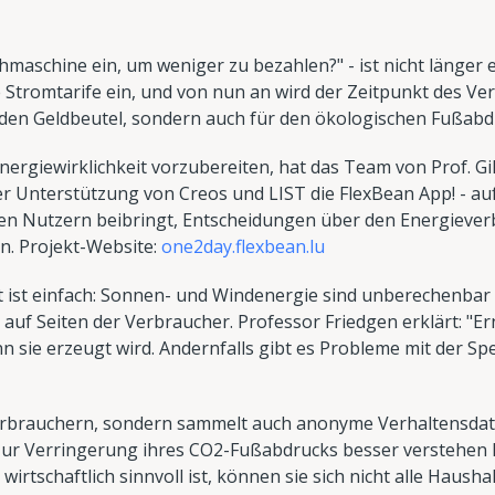
maschine ein, um weniger zu bezahlen?" - ist nicht länger 
Stromtarife ein, und von nun an wird der Zeitpunkt des Ve
r den Geldbeutel, sondern auch für den ökologischen Fußabd
nergiewirklichkeit vorzubereiten, hat das Team von Prof. Gi
r Unterstützung von Creos und LIST die FlexBean App! - au
den Nutzern beibringt, Entscheidungen über den Energiever
n. Projekt-Website:
one2day.flexbean.lu
 ist einfach: Sonnen- und Windenergie sind unberechenbar 
t auf Seiten der Verbraucher. Professor Friedgen erklärt: "
 sie erzeugt wird. Andernfalls gibt es Probleme mit der S
Verbrauchern, sondern sammelt auch anonyme Verhaltensdate
 zur Verringerung ihres CO2-Fußabdrucks besser verstehen
wirtschaftlich sinnvoll ist, können sie sich nicht alle Hausha