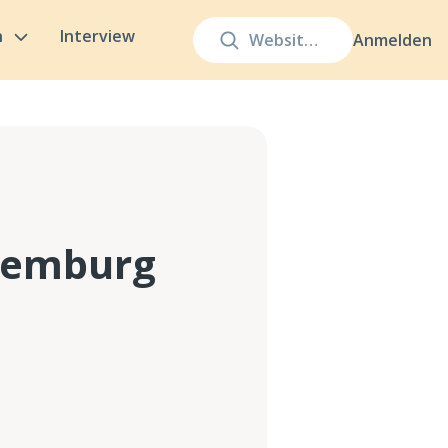
n
Interview
Anmelden
xemburg