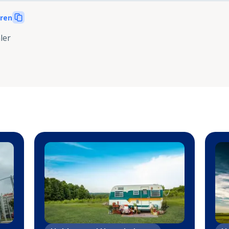
eren
ler