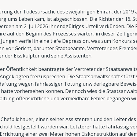
ärung der Todesursache des zweijährigen Emran, der 2019 
g ums Leben kam, ist abgeschlossen. Die Richter der 16. 
rden am 2. Juli 2026 ihr endgültiges Urteil verkünden. Die 
re auf den Beginn des Prozesses warten; in dieser Zeit gerie
 Jungen verfiel in eine tiefe Depression, was zum Konkurs
en vor Gericht, darunter Stadtbeamte, Vertreter des Fremd
r der Eisskulptur und seine Assistenten.
 Öffentlichkeit beantragte der Vertreter der Staatsanwalt
Angeklagten freizusprechen. Die Staatsanwaltschaft stützt s
e Haftung wegen fahrlässiger Tötung unwiderlegbare Beweise 
hätte vorhersehen können. Dennoch wies die Staatsanwaltsc
altung offensichtliche und vermeidbare Fehler begangen wu
Chefbildhauer, einen seiner Assistenten und den Leiter de
chuld festgestellt worden war. Letzterer hatte fahrlässig ve
Errichtung einer zwei Meter hohen Eiskonstruktion auf dem 