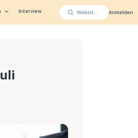
n
Interview
Anmelden
uli