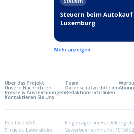
Steuern
Steuern beim Autokauf 
Luxemburg
Mehr anzeigen
Über das Projekt
Team
Werbun
Unsere Nachrichten
Datenschutzrichtlinien
Abonn
Presse & Auszeichnungen
Redaktionsrichtlinien
Kontaktieren Sie Uns
Relotech SARL
Eingetragen im Handelsregis
9, rue du Laboratoire
Gewerbeerlaubnis Nr. 10156529