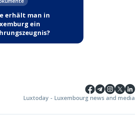
okumente
e erhält man in
xemburg ein
hrungszeugnis?
Luxtoday - Luxembourg news and media