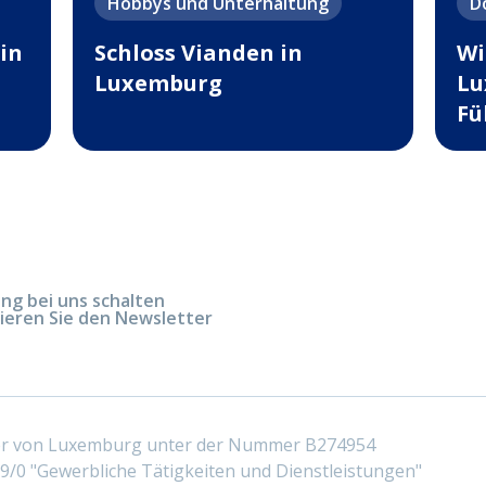
Hobbys und Unterhaltung
D
in
Schloss Vianden in
Wi
Luxemburg
Lu
Fü
g bei uns schalten
ieren Sie den Newsletter
ter von Luxemburg unter der Nummer B274954
/0 "Gewerbliche Tätigkeiten und Dienstleistungen"