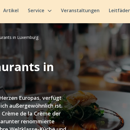
Artikel
Service
Veranstaltungen
Leitfäde
urants in Luxemburg
urants in
Herzen Europas, verfügt
lich außergewöhnlich ist.
ie Crème de la Crème der
darunter renommierte
 ihre Weltklasse-Küche und