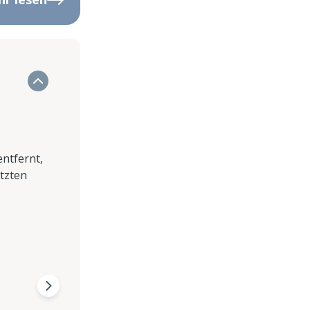
entfernt,
ätzten
.