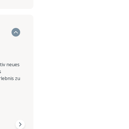
ativ neues
s
rlebnis zu