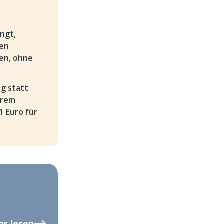
ngt,
ben
ßen, ohne
ng statt
erem
1 Euro für
r lesen