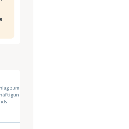
z
he
hlag zum
häftigun
nds