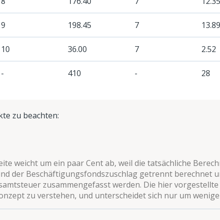
8
176.40
7
12.3
9
198.45
7
13.8
10
36.00
7
2.52
-
410
-
28
kte zu beachten:
te weicht um ein paar Cent ab, weil die tatsächliche Berec
 und der Beschäftigungsfondszuschlag getrennt berechnet 
samtsteuer zusammengefasst werden. Die hier vorgestellte
onzept zu verstehen, und unterscheidet sich nur um wenige