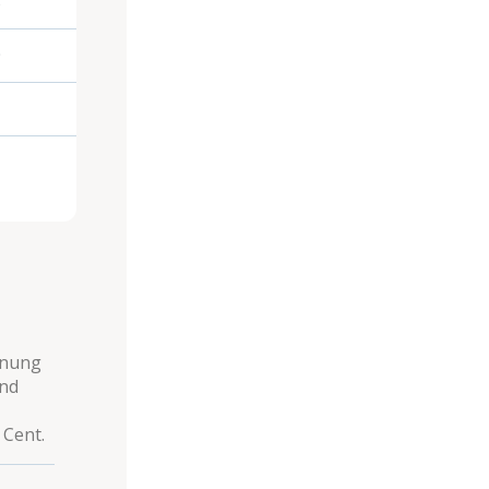
5
9
hnung
und
 Cent.