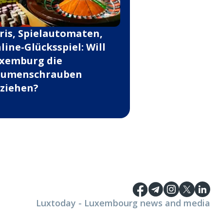
ris, Spielautomaten,
line-Glücksspiel: Will
xemburg die
umenschrauben
ziehen?
Luxtoday - Luxembourg news and media