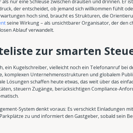
 als nur eine Schleuse zwischen draußen und drinnen. Er ist
ruck, der entscheidet, ob jemand sich willkommen fühlt oder
Erwartungen hoch sind, braucht es Strukturen, die Orientier
nt
seine Wirkung – als unsichtbarer Organisator, der den
losen Ablauf verwandelt.
teliste zur smarten Steu
, ein Kugelschreiber, vielleicht noch ein Telefonanruf bei 
age, komplexen Unternehmensstrukturen und globalem Publ
gitale Lösungen schaffen heute etwas, das weit über das einf
titäten, steuern Zugänge, berücksichtigen Compliance-Anfo
matisch.
ment-System denkt voraus: Es verschickt Einladungen mit 
 Parkplätze zu und informiert den Gastgeber, sobald sein B