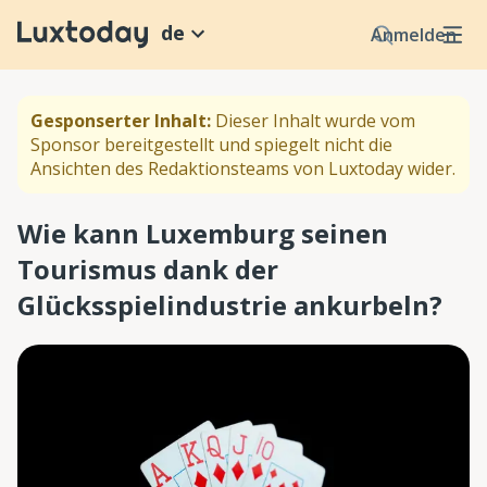
de
Anmelden
Gesponserter Inhalt:
Dieser Inhalt wurde vom
Sponsor bereitgestellt und spiegelt nicht die
Ansichten des Redaktionsteams von Luxtoday wider.
Wie kann Luxemburg seinen
Tourismus dank der
Glücksspielindustrie ankurbeln?