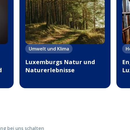
Umwelt und Klima
H
Luxemburgs Natur und
En
d
Naturerlebnisse
Lu
g bei uns schalten