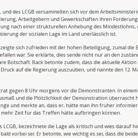
 und des LCGB versammelten sich vor dem Arbeitsministeri
erung, Arbeitgebern und Gewerkschaften ihren Forderunge
ung nach einer strukturellen Anhebung des Mindestlohns, d
sierung der sozialen Lage im Land unerlässlich ist.
eigte sich zufrieden mit der hohen Beteiligung, zumal die
fallen war. Sie erklärte, dies sende nicht nur an den zustä
re Botschaft. Back betonte zudem, dass die aktuelle Aktion l
Druck auf die Regierung auszuüben, und nannte den 12. Mai
trat gegen 8 Uhr morgens vor die Demonstranten. In einem 
Ausmaß und die Plötzlichkeit der Demonstration überrascht 
nge und merkte an, dass er, hätte man ihn früher informier
 mehr Zeit für das Treffen hätte aufbringen können.
 LCGB, bezeichnete die Lage als kritisch und wies darauf hin
d vorbei sei. Er betonte, wie wichtig es sei, dass die beid