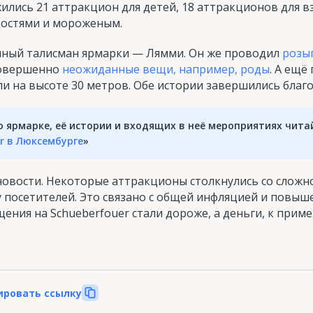
ились 21 аттракцион для детей, 18 аттракционов для вз
достями и мороженым.
нный талисман ярмарки — Лямми. Он же проводил
розы
 совершенно
неожиданные вещи, например, роды
. А ещё
ли на высоте 30 метров. Обе истории завершились благ
 ярмарке, её истории и входящих в неё мероприятиях читай
r в Люксембурге
»
новости. Некоторые аттракционы столкнулись со сложн
 посетителей. Это связано с общей инфляцией и повы
щения на Schueberfouer стали дороже, а деньги, к пример
ировать ссылку