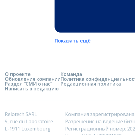
Показать ещё
О проекте
Команда
Обновления компании
Политика конфиденциальнос
Раздел “СМИ о нас”
Редакционная политика
Написать в редакцию
Relotech SARL
Компания зарегистрирована
9, rue du Laboratoire
Разрешение на ведение бизне
L-1911 Luxembourg
Регистрационный номер: 20