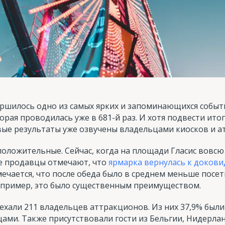
вершилось одно из самых ярких и запоминающихся событ
орая проводилась уже в 681-й раз. И хотя подвести ит
рвые результаты уже озвучены владельцами киосков и а
оложительные. Сейчас, когда на площади Гласис вовсю
ие продавцы отмечают, что
ярмарка вернулась к доков
ечается, что после обеда было в среднем меньше посет
пример, это было существенным преимуществом.
иехали 211 владельцев аттракционов. Из них 37,9% был
ами. Также присутствовали гости из Бельгии, Нидерлан