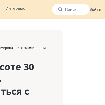
Интервью
Войти
рафироваться с Лямми — чем
соте 30
ь
ться с