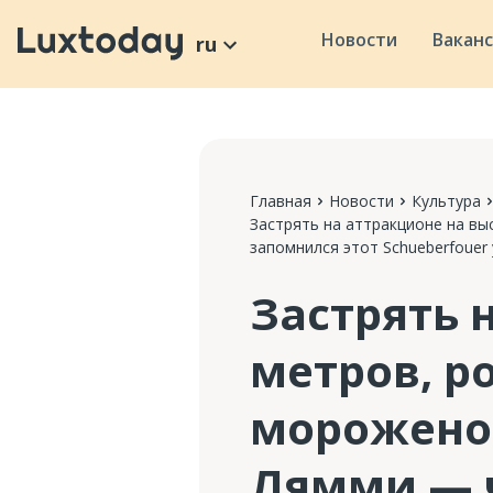
Новости
Вакан
ru
Главная
Новости
Культура
Застрять на аттракционе на в
запомнился этот Schueberfouer
Застрять 
метров, р
мороженог
Лямми — 