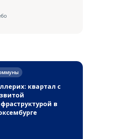
ебо
оммуны
ллерих: квартал с
звитой
фраструктурой в
ксембурге