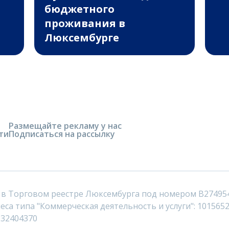
бюджетного
проживания в
Люксембурге
Размещайте рекламу у нас
ти
Подписаться на рассылку
 в Торговом реестре Люксембурга под номером B27495
са типа "Коммерческая деятельность и услуги": 1015652
232404370