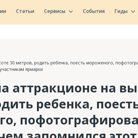
сии
Статьи
Сервисы
События
Гиды
ысоте 30 метров, родить ребенка, поесть мороженого, пофотог
 участникам ярмарки
на аттракционе на вы
одить ребенка, поест
о, пофотографирова
чем запомнился этот