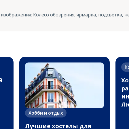
 изображения
:
Колесо обозрения, ярмарка, подсветка, н
К
й
Хо
ра
ин
Лю
Хобби и отдых
Лучшие хостелы для