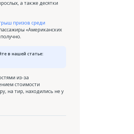
рослых, а также десятки
грыш призов среди
 пассажиры «Американских
ополучно.
те в нашей статье:
остями из-за
шением стоимости
у, на тир, находились не у