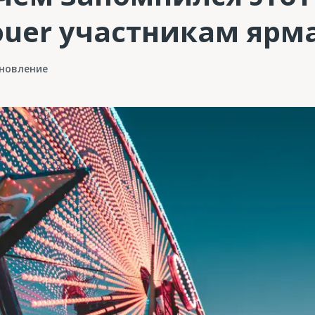
ouer участникам ярм
новление