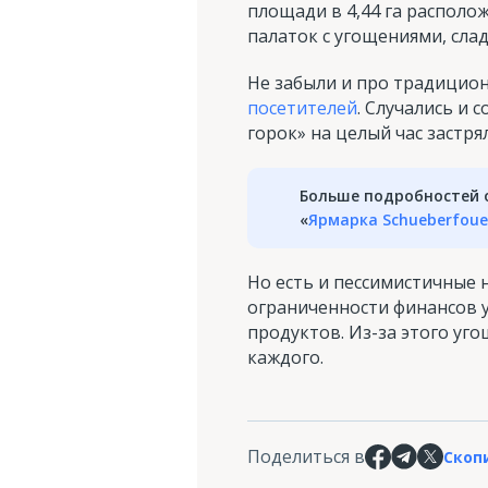
площади в 4,44 га располож
палаток с угощениями, сла
Не забыли и про традицио
посетителей
. Случались и
горок» на целый час застря
Больше подробностей о
«
Ярмарка Schueberfoue
Но есть и пессимистичные 
ограниченности финансов у
продуктов. Из-за этого уго
каждого.
Поделиться в
Скоп