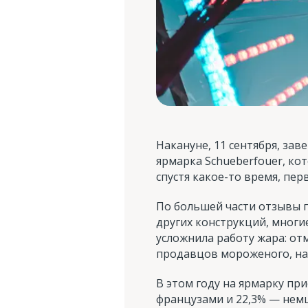
Накануне, 11 сентября, за
ярмарка Schueberfouer, кот
спустя какое-то время, пе
По большей части отзывы п
других конструкций, мног
усложнила работу жара: отм
продавцов мороженого, на
В этом году на ярмарку пр
французами и 22,3% — немц