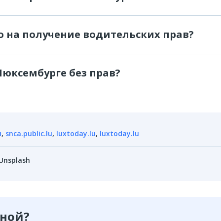
о на получение водительских прав?
юксембурге без прав?
u
,
snca.public.lu
,
luxtoday.lu
,
luxtoday.lu
Unsplash
зной?