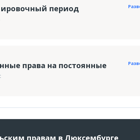
нировочный период
Разв
а
нные права на постоянные
Разв
с
льским правам в Люксембурге