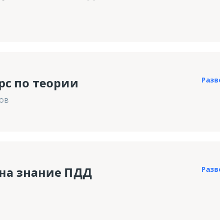
рс по теории
Разв
сов
 на знание ПДД
Разв