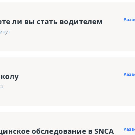
ете ли вы стать водителем
Разв
инут
школу
Разв
са
инское обследование в SNCA
Разв