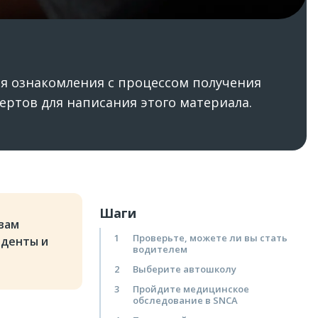
ля ознакомления с процессом получения
ертов для написания этого материала.
Шаги
 вам
1
Проверьте, можете ли вы стать
иденты и
водителем
2
Выберите автошколу
3
Пройдите медицинское
обследование в SNCA