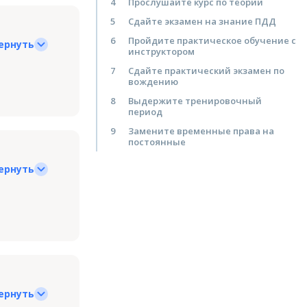
4
Прослушайте курс по теории
5
Сдайте экзамен на знание ПДД
6
Пройдите практическое обучение с
ернуть
инструктором
7
Сдайте практический экзамен по
вождению
8
Выдержите тренировочный
период
9
Замените временные права на
постоянные
ернуть
ернуть