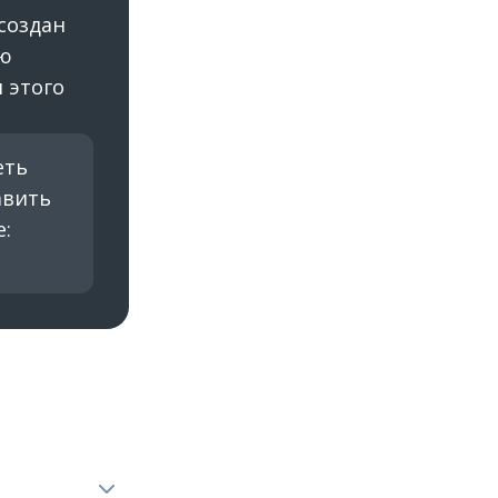
создан
ую
 этого
еть
авить
: