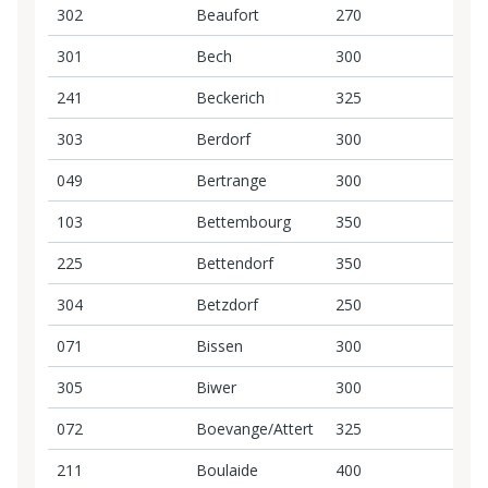
302
Beaufort
270
2
301
Bech
300
3
241
Beckerich
325
3
303
Berdorf
300
3
049
Bertrange
300
3
103
Bettembourg
350
3
225
Bettendorf
350
3
304
Betzdorf
250
2
071
Bissen
300
3
305
Biwer
300
3
072
Boevange/Attert
325
3
211
Boulaide
400
4