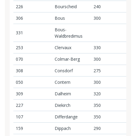
226
Bourscheid
240
2
306
Bous
300
3
Bous-
331
Waldbredimus
253
Clervaux
330
3
070
Colmar-Berg
300
3
308
Consdorf
275
2
050
Contern
300
3
309
Dalheim
320
3
227
Diekirch
350
3
107
Differdange
350
3
159
Dippach
290
2