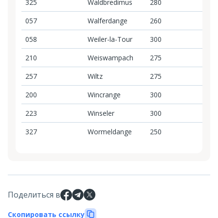
325
Waldbredimus
280
2
057
Walferdange
260
2
058
Weiler-la-Tour
300
3
210
Weiswampach
275
2
257
Wiltz
275
2
200
Wincrange
300
3
223
Winseler
300
3
327
Wormeldange
250
2
Поделиться в
Скопировать ссылку