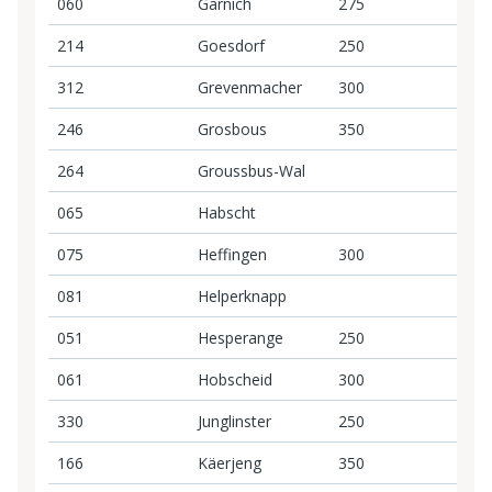
060
Garnich
275
2
214
Goesdorf
250
2
312
Grevenmacher
300
3
246
Grosbous
350
3
264
Groussbus-Wal
065
Habscht
075
Heffingen
300
3
081
Helperknapp
051
Hesperange
250
2
061
Hobscheid
300
3
330
Junglinster
250
2
166
Käerjeng
350
3