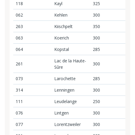
118
Kayl
325
3
062
Kehlen
300
3
263
Kiischpelt
350
3
063
Koerich
300
3
064
Kopstal
285
2
Lac de la Haute-
261
300
3
Sûre
073
Larochette
285
2
314
Lenningen
300
3
111
Leudelange
250
2
076
Lintgen
300
3
077
Lorentzweiler
300
3