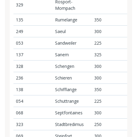
Rosport-
329
Mompach
135
Rumelange
350
3
249
Saeul
300
3
053
Sandweiler
225
2
137
Sanem
325
3
328
Schengen
300
3
236
Schieren
300
3
138
Schifflange
350
3
054
Schuttrange
225
2
068
Septfontaines
300
3
323
Stadtbredimus
250
2
069
Steinfort
300
3