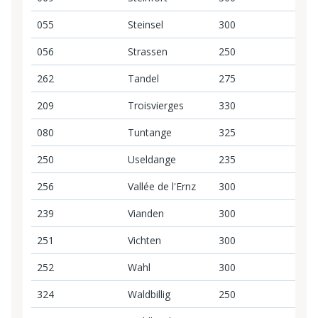
055
Steinsel
300
3
056
Strassen
250
2
262
Tandel
275
2
209
Troisvierges
330
3
080
Tuntange
325
3
250
Useldange
235
2
256
Vallée de l'Ernz
300
3
239
Vianden
300
3
251
Vichten
300
3
252
Wahl
300
3
324
Waldbillig
250
2