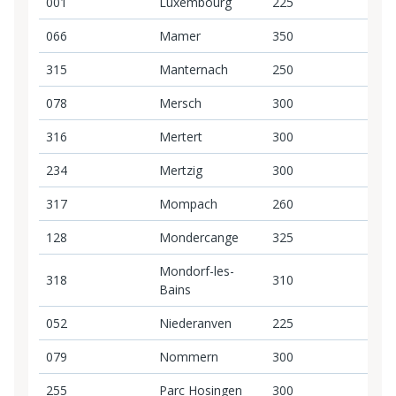
001
Luxembourg
225
2
066
Mamer
350
3
315
Manternach
250
2
078
Mersch
300
3
316
Mertert
300
3
234
Mertzig
300
3
317
Mompach
260
2
128
Mondercange
325
3
Mondorf-les-
318
310
3
Bains
052
Niederanven
225
2
079
Nommern
300
3
255
Parc Hosingen
300
3