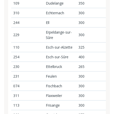
109
Dudelange
350
3
310
Echternach
300
3
244
Ell
300
3
Erpeldange-sur-
229
300
3
Sûre
110
Esch-sur-Alzette
325
3
254
Esch-sur-Sûre
400
3
230
Ettelbruck
265
2
231
Feulen
300
3
074
Fischbach
300
3
311
Flaxweiler
300
3
113
Frisange
300
3