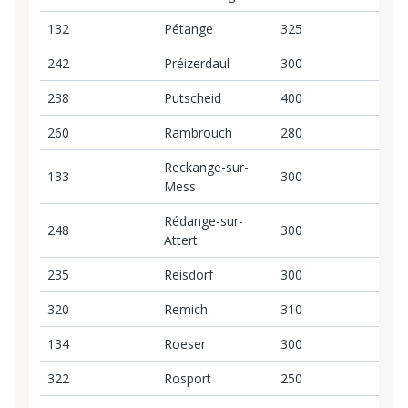
132
Pétange
325
3
242
Préizerdaul
300
3
238
Putscheid
400
4
260
Rambrouch
280
2
Reckange-sur-
133
300
3
Mess
Rédange-sur-
248
300
3
Attert
235
Reisdorf
300
3
320
Remich
310
3
134
Roeser
300
3
322
Rosport
250
2