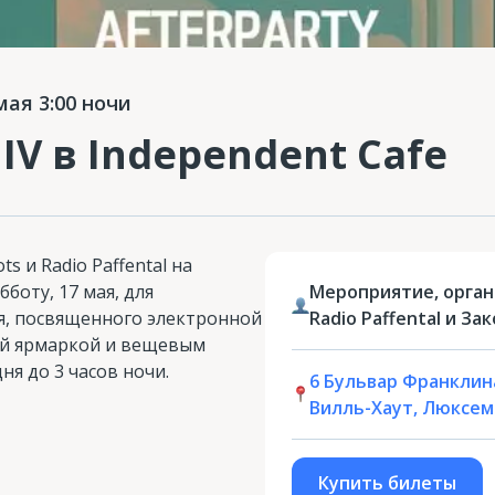
ая 3:00 ночи
 IV в Independent Cafe
s и Radio Paffental на
бботу, 17 мая, для
Мероприятие, орган
я, посвященного электронной
Radio Paffental и З
ой ярмаркой и вещевым
ня до 3 часов ночи.
6 Бульвар Франклина
Вилль-Хаут, Люксем
Купить билеты