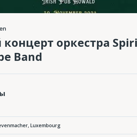
en
онцерт оркестра Spiri
ipe Band
ты
revenmacher, Luxembourg