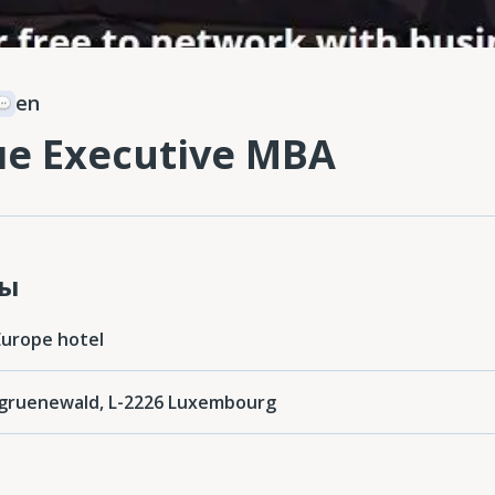
en
е Executive MBA
ты
Europe hotel
rgruenewald, L-2226 Luxembourg