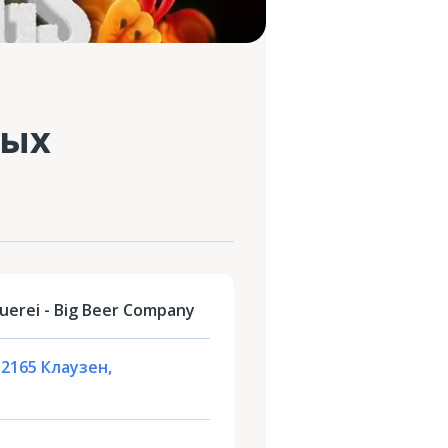
ных
erei - Big Beer Company
-2165 Клаузен,