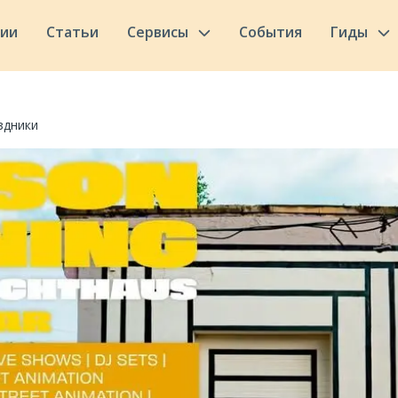
сии
Статьи
Сервисы
События
Гиды
здники