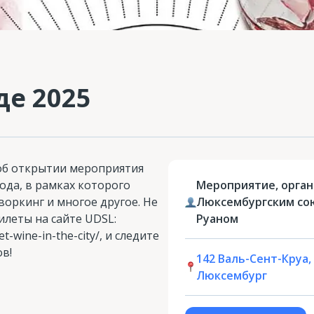
де 2025
об открытии мероприятия
года, в рамках которого
Мероприятие, орга
воркинг и многое другое. Не
Люксембургским со
илеты на сайте UDSL:
Руаном
let-wine-in-the-city/, и следите
в!
142 Валь-Сент-Круа, 
Люксембург