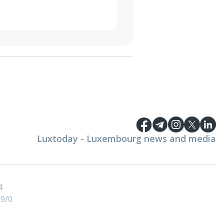
Luxtoday - Luxembourg news and media
4
9/0