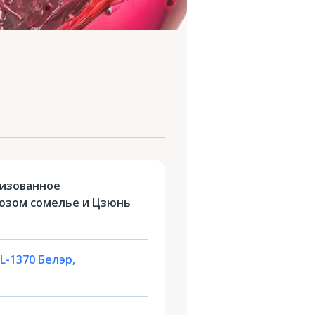
низованное
юзом сомелье и Цзюнь
L-1370 Белэр,