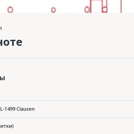
n
ноте
ты
 L-1499 Clausen
питки)