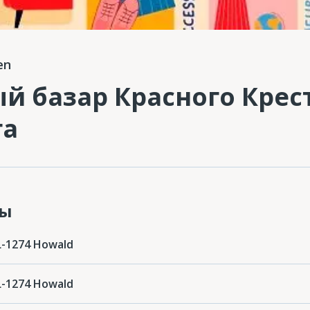
en
й базар Красного Крес
га
ты
L-1274 Howald
L-1274 Howald