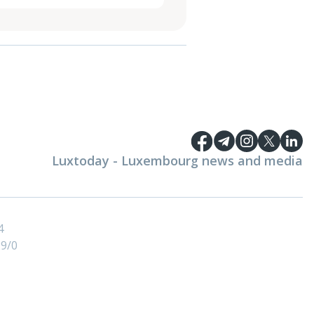
Luxtoday - Luxembourg news and media
4
9/0