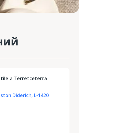
ний
ile и Terretceterra
ston Diderich, L-1420