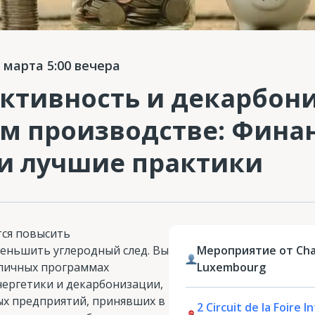
 марта 5:00 вечера
ктивность и декарбони
м производстве: Фина
и лучшие практики
тся повысить
еньшить углеродный след. Вы
Мероприятие от Cha
личных программах
Luxembourg
нергетики и декарбонизации,
ых предприятий, принявших в
2 Circuit de la Foire 