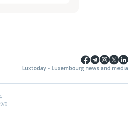
Luxtoday - Luxembourg news and media
4
9/0