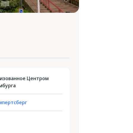
низованное Центром
мбурга
мпертсберг