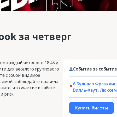
ook за четверг
un каждый четверг в 18:45 у
ити для веселого группового
Событие за событие
ите с собой видимое
 зимой, соблюдайте правила
6 Бульвар Франклина
ите, что участие в забеге
Вилль-Хаут, Люксем
и риск.
Купить билеты