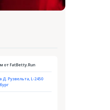
м от FatBetty.Run
 Д. Рузвельта, L-2450
бург