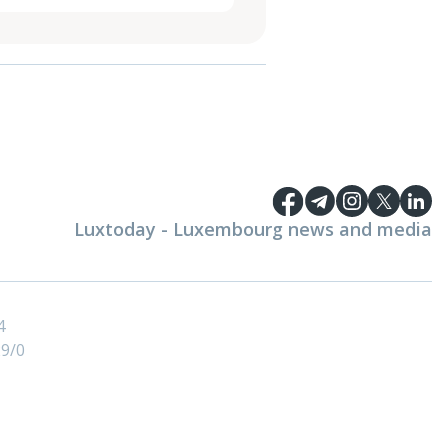
Luxtoday - Luxembourg news and media
4
9/0