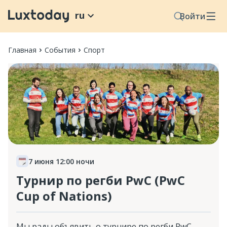
ru
Войти
Главная
События
Спорт
7 июня 12:00 ночи
Турнир по регби PwC (PwC
Cup of Nations)
Мы рады объявить о турнире по регби PwC