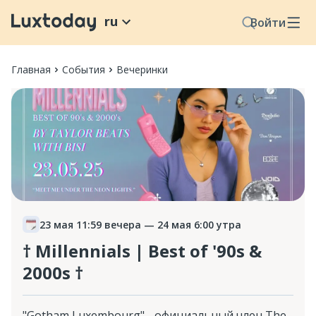
ru
Войти
Главная
События
Вечеринки
23 мая 11:59 вечера
— 24 мая 6:00 утра
† Millennials | Best of '90s &
2000s †
"Gotham Luxembourg" - официальный член The