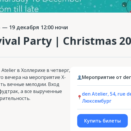
а
— 19 декабря 12:00 ночи
ival Party | Christmas 2
Atelier в Холлерихе в четверг,
его вечера на мероприятие X-
Мероприятие от den 
ать вечные мелодии. Вход
фудтрак, а все вырученные
den Atelier, 54, rue 
рительность.
Люксембург
Купить билеты