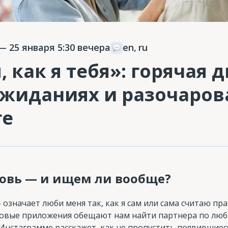
 25 января 5:30 вечера
en
,
ru
 как я тебя»: горячая д
жиданиях и разочаров
ге
овь — и ищем ли вообще?
» означает люби меня так, как я сам или сама считаю п
овые приложения обещают нам найти партнера по лю
 Инстаграмме расскажет, как не пропустить появившие