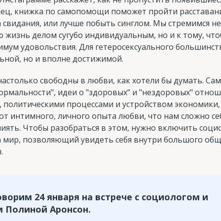
нец, книжка по самопомощи поможет пройти расставани
 свидания, или лучше побыть синглом. Мы стремимся не
 жизнь делом сугубо индивидуальным, но и к тому, чт
симум удовольствия. Для гетеросексуального большинст
ьной, но и вполне достижимой.
настолько свободны в любви, как хотели бы думать. Сам
нормальности", идеи о "здоровых“ и "нездоровых" отно
политическими процессами и устройством экономики, 
от интимного, личного опыта любви, что нам сложно себ
влиять. Чтобы разобраться в этом, нужно включить соци
а мир, позволяющий увидеть себя внутри большого общ
.
ворим 24 января на встрече с социологом и
 Полиной Аронсон.