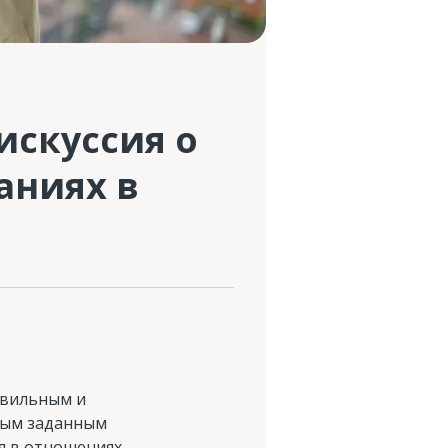
искуссия о
аниях в
равильным и
бым заданным
ся в отношениях