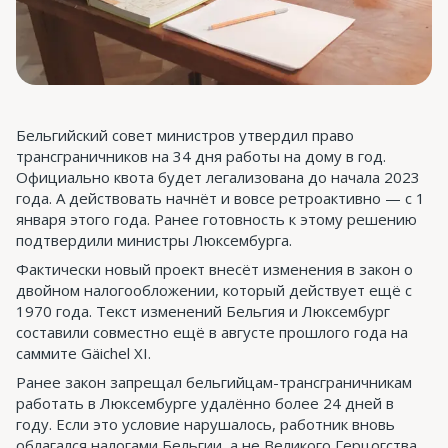
Бельгийский совет министров утвердил право
трансграничников на 34 дня работы на дому в год.
Официально квота будет легализована до начала 2023
года. А действовать начнёт и вовсе ретроактивно — с 1
января этого года. Ранее готовность к этому решению
подтвердили министры Люксембурга.
Фактически новый проект внесёт изменения в закон о
двойном налогообложении, который действует ещё с
1970 года. Текст изменений Бельгия и Люксембург
составили совместно ещё в августе прошлого года на
саммите Gäichel XI.
Ранее закон запрещал бельгийцам-трансграничникам
работать в Люксембурге удалённо более 24 дней в
году. Если это условие нарушалось, работник вновь
облагался налогами Бельгии, а не Великого Герцогства.