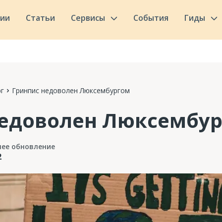
сии
Статьи
Сервисы
События
Гиды
г
Гринпис недоволен Люксембургом
недоволен Люксембу
нее обновление
2