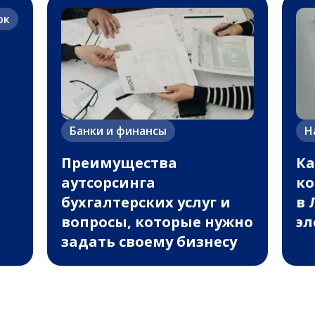
ок
т
Банки и финансы
Н
Преимущества
Ка
аутсорсинга
к
бухгалтерских услуг и
в 
вопросы, которые нужно
эл
задать своему бизнесу