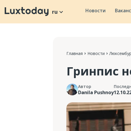
Новости
Вакан
ru
Главная
Новости
Люксембур
Гринпис 
Автор
Послед
Danila Pushnoy
12.10.2