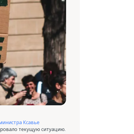
министра Ксавье
зировало текущую ситуацию.