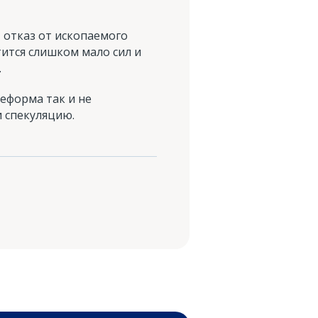
 отказ от ископаемого
тится слишком мало сил и
.
еформа так и не
и спекуляцию.