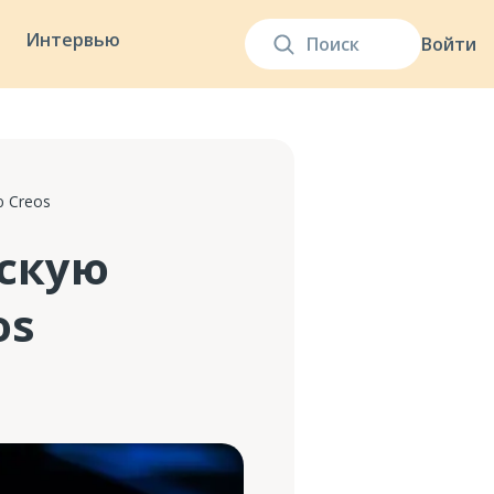
Интервью
Войти
 Creos
скую
os