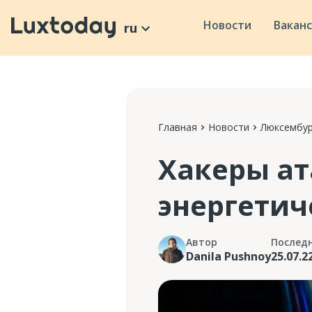
Новости
Вакан
ru
Главная
Новости
Люксембур
Хакеры а
энергетич
Автор
Послед
Danila Pushnoy
25.07.2