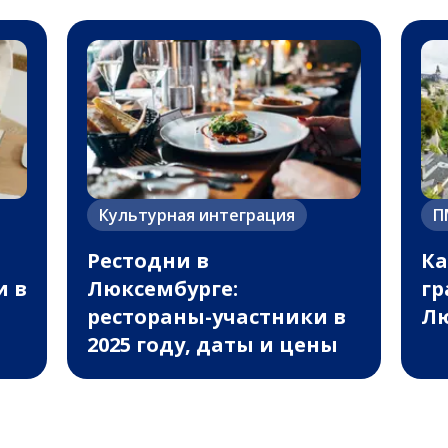
Культурная интеграция
П
Рестодни в
Ка
и в
Люксембурге:
гр
рестораны-участники в
Лю
2025 году, даты и цены