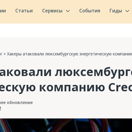
сии
Статьи
Сервисы
События
Гиды
г
Хакеры атаковали люксембургскую энергетическую компанию
таковали люксембург
ескую компанию Cre
нее обновление
2