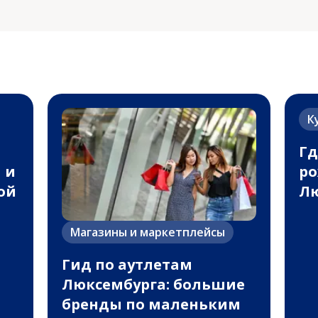
К
Гд
 и
ро
ой
Лю
Магазины и маркетплейсы
Гид по аутлетам
Люксембурга: большие
бренды по маленьким