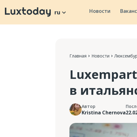
Новости
Вакан
ru
Главная
Новости
Люксембур
Luxempart
в итальян
Автор
Посл
Kristina Chernova
22.0