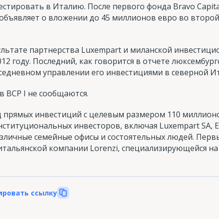
стировать в Италию. После первого фонда Bravo Capital
объявляет о вложении до 45 миллионов евро во второ
ультате партнерства Luxempart и миланской инвестиц
012 году. Последний, как говорится в отчете люксембург
седневном управлении его инвестициями в северной И
 BCP I не сообщаются.
д прямых инвестиций с целевым размером 110 миллионо
нституциональных инвесторов, включая Luxempart SA, 
зличные семейные офисы и состоятельных людей. Перв
итальянской компании Lorenzi, специализирующейся на
ировать ссылку