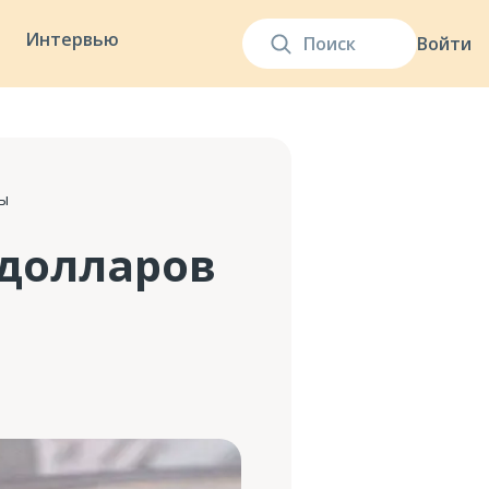
Интервью
Войти
ды
 долларов