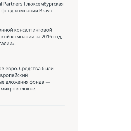
 Partners I люксембургская
й фонд компании Bravo
ионной консалтинговой
ской компании за 2016 год,
талии».
в евро. Средства были
Европейский
ые вложения фонда —
 микроволокне.