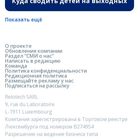
Куда сводить детей на выходных
Показать ещё
О проекте
Обновления компании
Раздел “СМИ о нас”
Написать в редакцию
Команда
Политика конфиденциальности
Редакционная политика
Размещайте рекламу у нас
Подписаться на рассылку
Relotech SARL
9, rue du Laboratoire
L-1911 Luxembourg
Компания зарегистрирована в Торговом реестре
Люксембурга под номером B274954
Разрешение на ведение бизнеса типа