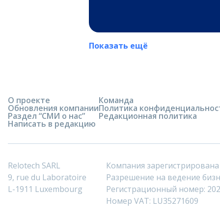
Показать ещё
О проекте
Команда
Обновления компании
Политика конфиденциальнос
Раздел “СМИ о нас”
Редакционная политика
Написать в редакцию
Relotech SARL
Компания зарегистрирована
9, rue du Laboratoire
Разрешение на ведение бизне
L-1911 Luxembourg
Регистрационный номер: 20
Номер VAT: LU35271609