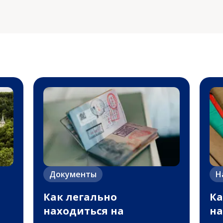
Документы
Н
Как легально
Ка
находиться на
на