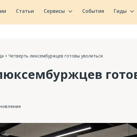
сии
Статьи
Сервисы
События
Гиды
да
Четверть люксембуржцев готовы уволиться
 люксембуржцев гото
новление