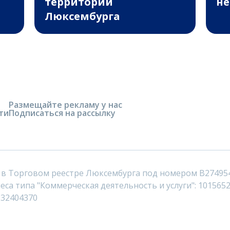
территории
не
Люксембурга
Размещайте рекламу у нас
ти
Подписаться на рассылку
 в Торговом реестре Люксембурга под номером B27495
са типа "Коммерческая деятельность и услуги": 1015652
232404370