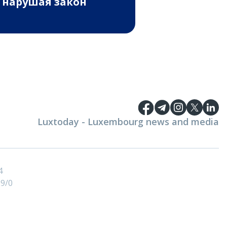
 нарушая закон
Luxtoday - Luxembourg news and media
4
9/0