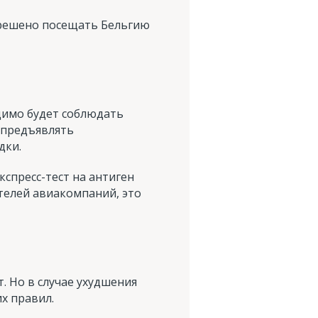
зрешено посещать Бельгию
одимо будет соблюдать
 предъявлять
дки.
спресс-тест на антиген
ителей авиакомпаний, это
 Но в случае ухудшения
х правил.