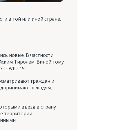
и в той или иной стране.
сь новые. В частности,
йским Тиролем. Виной тому
 COVID-19.
досматривают граждан и
едпринимают к людям,
которыми въезд в страну
ее территории.
енными.