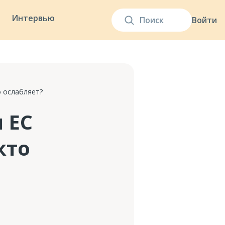
Интервью
Войти
о ослабляет?
 ЕС
кто