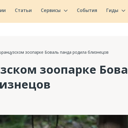
сии
Статьи
Сервисы
События
Гиды
французском зоопарке Боваль панда родила близнецов
зском зоопарке Бова
лизнецов