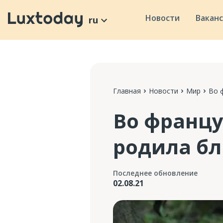
Новости
Вакан
ru
Главная
Новости
Мир
Во 
Во францу
родила б
Последнее обновление
02.08.21