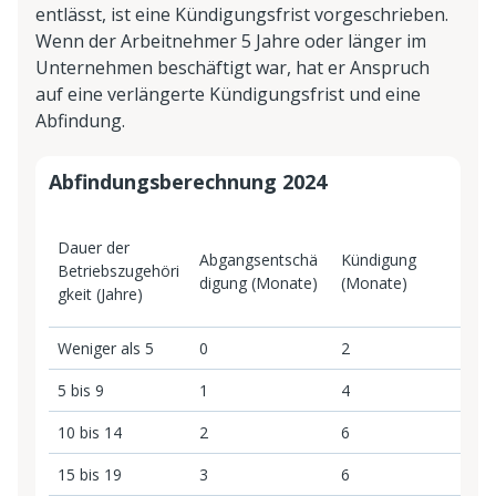
entlässt, ist eine Kündigungsfrist vorgeschrieben.
Wenn der Arbeitnehmer 5 Jahre oder länger im
Unternehmen beschäftigt war, hat er Anspruch
auf eine verlängerte Kündigungsfrist und eine
Abfindung.
Abfindungsberechnung 2024
V
Dauer der
Abgangsentschä
Kündigung
K
Betriebszugehöri
digung (Monate)
(Monate)
o
gkeit (Jahre)
(
Weniger als 5
0
2
0
5 bis 9
1
4
5
10 bis 14
2
6
8
15 bis 19
3
6
9