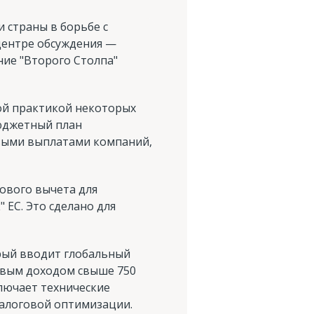
 страны в борьбе с
центре обсуждения —
ие "Второго Столпа"
ой практикой некоторых
бюджетный план
овыми выплатами компаний,
гового вычета для
 ЕС. Это сделано для
орый вводит глобальный
овым доходом свыше 750
ключает технические
налоговой оптимизации.