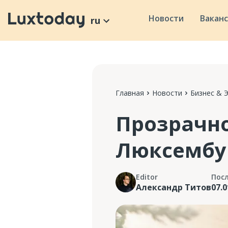
Новости
Вакан
ru
Главная
Новости
Бизнес & 
Прозрачно
Люксембу
Editor
Пос
Александр Титов
07.0