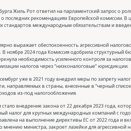
рга Жиль Рот ответил на парламентский запрос о роли
 о последних рекомендациях Европейской комиссии. В 
х стандартов международным обязательствам и введен
улярно выражает обеспокоенность агрессивной налогов
. В ноябре 2024 года Комиссия одобрила структурный 
еркнула необходимость усиленного контроля за налог
мизации налогов через "низконалоговые" юрисдикции.
сембург уже в 2021 году внедрил меры по запрету нало
и, направляемых в страны, внесенные в "черный список"
ходов из-под налогообложения.
стало внедрение закона от 22 декабря 2023 года, кот
й налог для крупных международных компаний с год
равлена на выполнение директивы ЕС от 2022 года и в
о мнению министра, закроет лазейки для агрессивной 