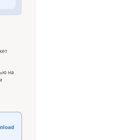
жет
ью на
м
nload