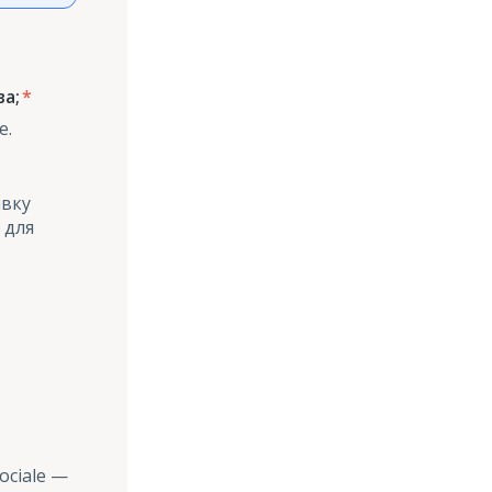
а;
е.
явку
 для
ociale —