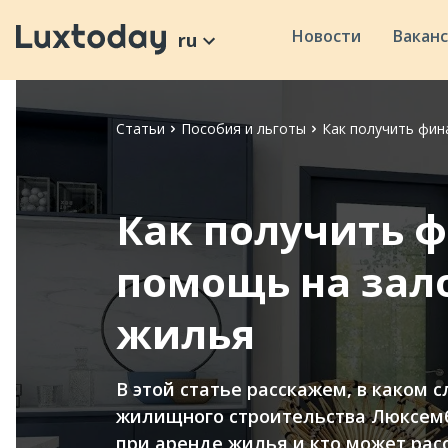
Новости
Вакан
ru
Статьи
Пособия и льготы
Как получить фин
Как получить 
помощь на зало
жилья
В этой статье расскажем, в каком 
жилищного строительства Люксемб
при аренде жилья и кто может рас