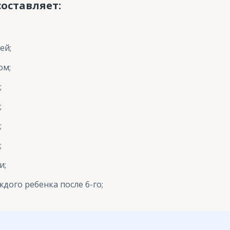
оставляет:
ей;
ом;
;
;
;
;
и;
дого ребенка после 6-го;