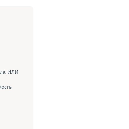
ела, ИЛИ
мость