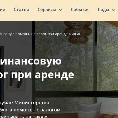
сии
Статьи
Сервисы
События
Гиды
ансовую помощь на залог при аренде жилья
финансовую
г при аренде
случае Министерство
урга поможет с залогом
считывать на такую