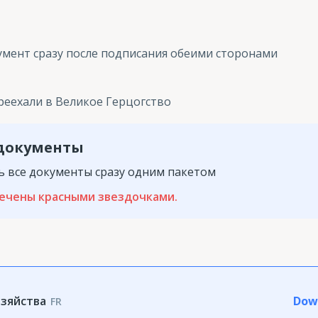
умент сразу после подписания обеими сторонами
ереехали в Великое Герцогство
 документы
ь все документы сразу одним пакетом
ечены красными звездочками
.
озяйства
Dow
FR