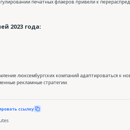
регулировании печатных флаеров привели к перераспре
ей 2023 года:
мление люксембургских компаний адаптироваться к но
менные рекламные стратегии.
ировать ссылку
utes