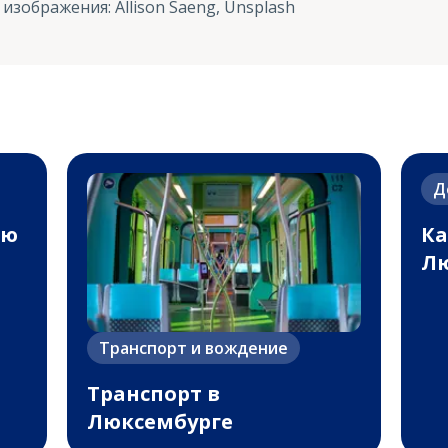
 изображения
:
Allison Saeng, Unsplash
Д
ию
Ка
Лю
Транспорт и вождение
Транспорт в
Люксембурге