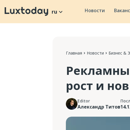
Новости
Вакан
ru
Главная
Новости
Бизнес & 
Рекламные
рост и но
Editor
Пос
Александр Титов
14.1